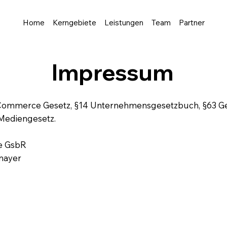
Home
Kerngebiete
Leistungen
Team
Partner
Impressum
 E-Commerce Gesetz, §14 Unternehmensgesetzbuch, §63
 Mediengesetz.
e GsbR
mayer